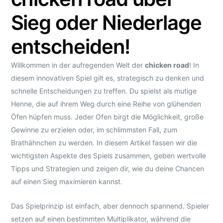
Sieg oder Niederlage
entscheiden!
Willkommen in der aufregenden Welt der
chicken road
! In
diesem innovativen Spiel gilt es, strategisch zu denken und
schnelle Entscheidungen zu treffen. Du spielst als mutige
Henne, die auf ihrem Weg durch eine Reihe von glühenden
Öfen hüpfen muss. Jeder Ofen birgt die Möglichkeit, große
Gewinne zu erzielen oder, im schlimmsten Fall, zum
Brathähnchen zu werden. In diesem Artikel fassen wir die
wichtigsten Aspekte des Spiels zusammen, geben wertvolle
Tipps und Strategien und zeigen dir, wie du deine Chancen
auf einen Sieg maximieren kannst.
Das Spielprinzip ist einfach, aber dennoch spannend. Spieler
setzen auf einen bestimmten Multiplikator, während die