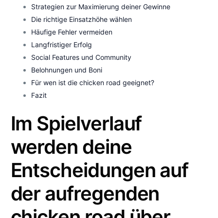
Strategien zur Maximierung deiner Gewinne
Die richtige Einsatzhöhe wählen
Häufige Fehler vermeiden
Langfristiger Erfolg
Social Features und Community
Belohnungen und Boni
Für wen ist die chicken road geeignet?
Fazit
Im Spielverlauf
werden deine
Entscheidungen auf
der aufregenden
chicken road über