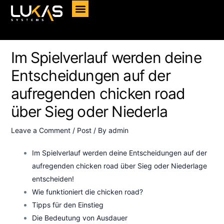
Skip
to
content
ACOUSTIC PODS
ACOUSTIC PARTITION
GET QUOTE
PRIVACY POLICY
Im Spielverlauf werden deine
Entscheidungen auf der
aufregenden chicken road
über Sieg oder Niederla
Leave a Comment
/
Post
/ By
admin
Im Spielverlauf werden deine Entscheidungen auf der
aufregenden chicken road über Sieg oder Niederlage
entscheiden!
Wie funktioniert die chicken road?
Tipps für den Einstieg
Die Bedeutung von Ausdauer