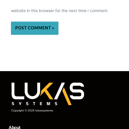
website in this browser for the next time I comment.
Copyright © 2026 lukassystems.
About