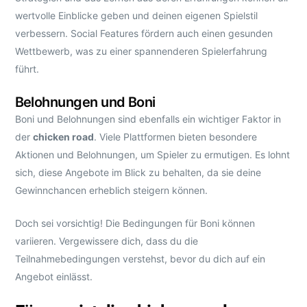
wertvolle Einblicke geben und deinen eigenen Spielstil
verbessern. Social Features fördern auch einen gesunden
Wettbewerb, was zu einer spannenderen Spielerfahrung
führt.
Belohnungen und Boni
Boni und Belohnungen sind ebenfalls ein wichtiger Faktor in
der
chicken road
. Viele Plattformen bieten besondere
Aktionen und Belohnungen, um Spieler zu ermutigen. Es lohnt
sich, diese Angebote im Blick zu behalten, da sie deine
Gewinnchancen erheblich steigern können.
Doch sei vorsichtig! Die Bedingungen für Boni können
variieren. Vergewissere dich, dass du die
Teilnahmebedingungen verstehst, bevor du dich auf ein
Angebot einlässt.