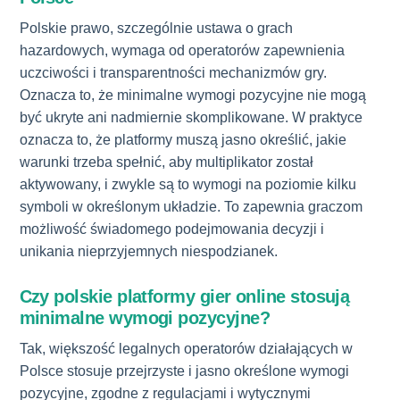
Polskie prawo, szczególnie ustawa o grach
hazardowych, wymaga od operatorów zapewnienia
uczciwości i transparentności mechanizmów gry.
Oznacza to, że minimalne wymogi pozycyjne nie mogą
być ukryte ani nadmiernie skomplikowane. W praktyce
oznacza to, że platformy muszą jasno określić, jakie
warunki trzeba spełnić, aby multiplikator został
aktywowany, i zwykle są to wymogi na poziomie kilku
symboli w określonym układzie. To zapewnia graczom
możliwość świadomego podejmowania decyzji i
unikania nieprzyjemnych niespodzianek.
Czy polskie platformy gier online stosują
minimalne wymogi pozycyjne?
Tak, większość legalnych operatorów działających w
Polsce stosuje przejrzyste i jasno określone wymogi
pozycyjne, zgodne z regulacjami i wytycznymi