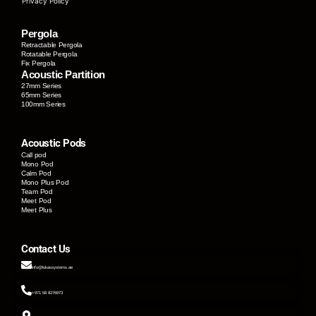
Privacy Policy
Pergola
Retractable Pergola
Rotatable Pergola
Fix Pergola
Acoustic Partition
27mm Series
65mm Series
100mm Series
Acoustic Pods
Call pod
Mono Pod
Calm Pod
Mono Plus Pod
Team Pod
Meet Pod
Meet Plus
Contact Us
info@lukassystems.ae
+971 58 8276973