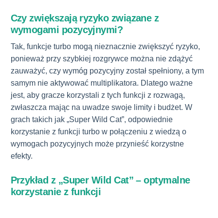
Czy zwiększają ryzyko związane z
wymogami pozycyjnymi?
Tak, funkcje turbo mogą nieznacznie zwiększyć ryzyko,
ponieważ przy szybkiej rozgrywce można nie zdążyć
zauważyć, czy wymóg pozycyjny został spełniony, a tym
samym nie aktywować multiplikatora. Dlatego ważne
jest, aby gracze korzystali z tych funkcji z rozwagą,
zwłaszcza mając na uwadze swoje limity i budżet. W
grach takich jak „Super Wild Cat”, odpowiednie
korzystanie z funkcji turbo w połączeniu z wiedzą o
wymogach pozycyjnych może przynieść korzystne
efekty.
Przykład z „Super Wild Cat” – optymalne
korzystanie z funkcji