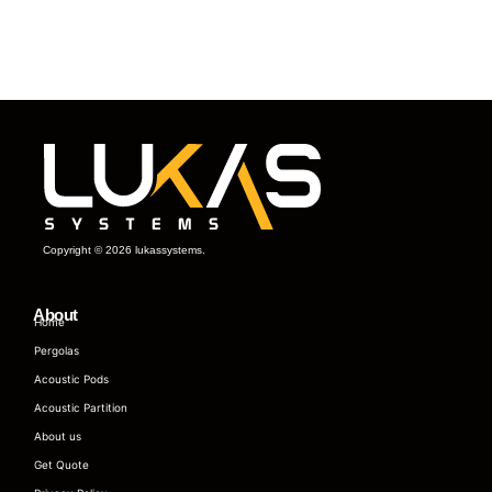
Copyright © 2026 lukassystems.
About
Home
Pergolas
Acoustic Pods
Acoustic Partition
About us
Get Quote