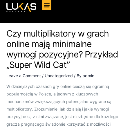
Skip
to
content
ACOUSTIC PODS
ACOUSTIC PARTITION
GET QUOTE
PRIVACY POLICY
Czy multiplikatory w grach
online mają minimalne
wymogi pozycyjne? Przykład
„Super Wild Cat”
Leave a Comment
/
Uncategorized
/ By
admin
W dzisiejszych czasach gry online cieszą się ogromną
popularnością w Polsce, a jednym z kluczowych
mechanizmów zwiększających potencjalne wygrane są
multiplikatory. Zrozumienie, jak działają i jakie wymogi
pozycyjne są z nimi związane, jest niezbędne dla każdego
gracza pragnącego świadomie korzystać z możliwości