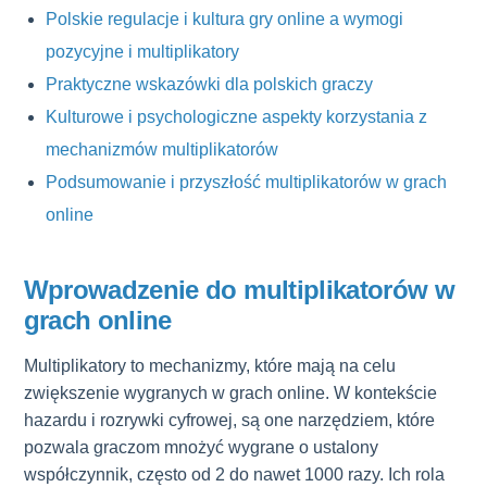
Polskie regulacje i kultura gry online a wymogi
pozycyjne i multiplikatory
Praktyczne wskazówki dla polskich graczy
Kulturowe i psychologiczne aspekty korzystania z
mechanizmów multiplikatorów
Podsumowanie i przyszłość multiplikatorów w grach
online
Wprowadzenie do multiplikatorów w
grach online
Multiplikatory to mechanizmy, które mają na celu
zwiększenie wygranych w grach online. W kontekście
hazardu i rozrywki cyfrowej, są one narzędziem, które
pozwala graczom mnożyć wygrane o ustalony
współczynnik, często od 2 do nawet 1000 razy. Ich rola