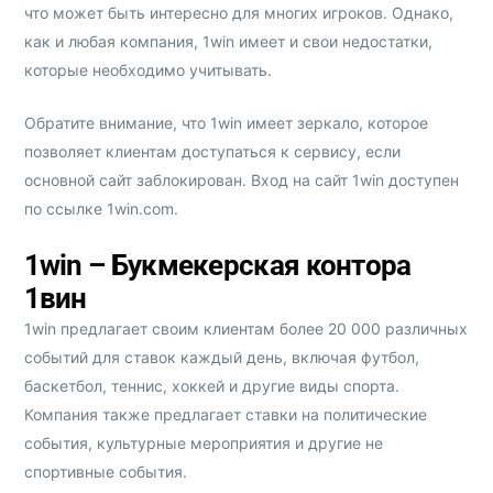
что может быть интересно для многих игроков. Однако,
как и любая компания, 1win имеет и свои недостатки,
которые необходимо учитывать.
Обратите внимание, что 1win имеет зеркало, которое
позволяет клиентам доступаться к сервису, если
основной сайт заблокирован. Вход на сайт 1win доступен
по ссылке 1win.com.
1win – Букмекерская контора
1вин
1win предлагает своим клиентам более 20 000 различных
событий для ставок каждый день, включая футбол,
баскетбол, теннис, хоккей и другие виды спорта.
Компания также предлагает ставки на политические
события, культурные мероприятия и другие не
спортивные события.