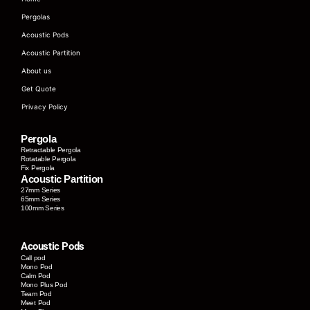
Pergolas
Acoustic Pods
Acoustic Partition
About us
Get Quote
Privacy Policy
Pergola
Retractable Pergola
Rotatable Pergola
Fix Pergola
Acoustic Partition
27mm Series
65mm Series
100mm Series
Acoustic Pods
Call pod
Mono Pod
Calm Pod
Mono Plus Pod
Team Pod
Meet Pod