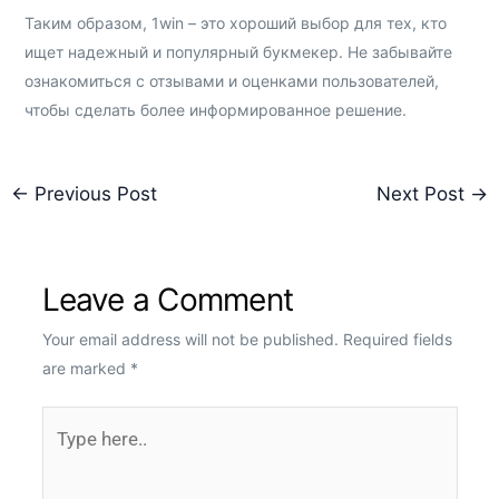
Таким образом, 1win – это хороший выбор для тех, кто
ищет надежный и популярный букмекер. Не забывайте
ознакомиться с отзывами и оценками пользователей,
чтобы сделать более информированное решение.
←
Previous Post
Next Post
→
Leave a Comment
Your email address will not be published.
Required fields
are marked
*
Type
here..