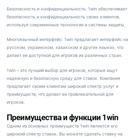
Безопасность и конфиденциальность: 1win обеспечивает
безопасность и конфиденциальность своих клиентов,
используя современные технологии и системы защиты.
Многоязычный интерфейс: 1win предлагает интерфейс на
русском, украинском, казахском и других языках, что
делает ее доступной для игроков из различных стран.
1win – это лучший выбор для игроков, которые ищут
надежную и безопасную среду для ставок. Компания
предлагает своим клиентам широкий спектр услуг и
преимуществ, что делает ее привлекательной для
игроков.
Преимущества и функции 1win
Одним из основных преимуществ 1win является его
широкий спектр ставок. Вы можете сделать ставку на