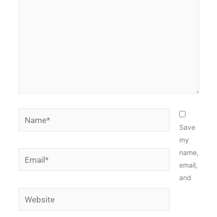
Name*
Save
my
name,
Email*
email,
and
Website