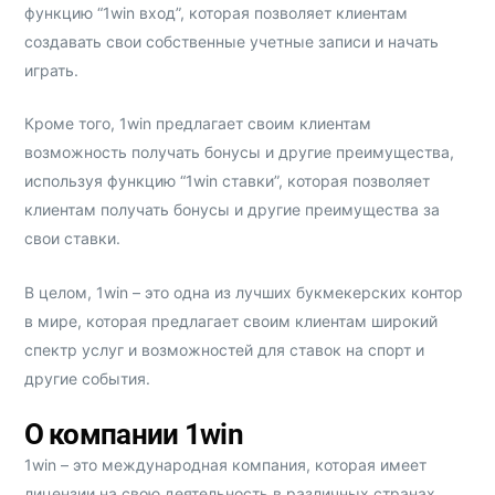
функцию “1win вход”, которая позволяет клиентам
создавать свои собственные учетные записи и начать
играть.
Кроме того, 1win предлагает своим клиентам
возможность получать бонусы и другие преимущества,
используя функцию “1win ставки”, которая позволяет
клиентам получать бонусы и другие преимущества за
свои ставки.
В целом, 1win – это одна из лучших букмекерских контор
в мире, которая предлагает своим клиентам широкий
спектр услуг и возможностей для ставок на спорт и
другие события.
О компании 1win
1win – это международная компания, которая имеет
лицензии на свою деятельность в различных странах,