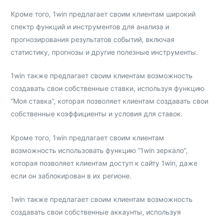
Кроме того, 1win предлагает своим клиентам широкий
спектр функций и инструментов для анализа и
прогнозирования результатов событий, включая
статистику, прогнозы и другие полезные инструменты.
1win также предлагает своим клиентам возможность
создавать свои собственные ставки, используя функцию
“Моя ставка”, которая позволяет клиентам создавать свои
собственные коэффициенты и условия для ставок.
Кроме того, 1win предлагает своим клиентам
возможность использовать функцию “1win зеркало”,
которая позволяет клиентам доступ к сайту 1win, даже
если он заблокирован в их регионе.
1win также предлагает своим клиентам возможность
создавать свои собственные аккаунты, используя